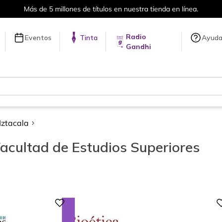
Más de 5 millones de títulos en nuestra tienda en línea.
Radio
Eventos
Tinta
Ayud
Gandhi
Iztacala
cultad de Estudios Superiores
Digital