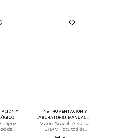
Digital
IPCIÓN Y
INSTRUMENTACIÓN Y
LÓGICO
LABORATORIO. MANUAL DE
z López
María Araceli Álvarez
PROCEDIMIENTOS
Gasca
tad de
UNAM, Facultad de
BÁSICOS
riores
Estudios Superiores