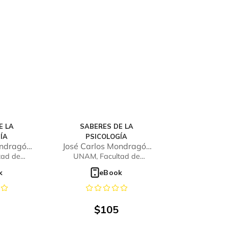
E LA
SABERES DE LA
ÍA
PSICOLOGÍA
ondragón
José Carlos Mondragón
ez
González
tad de
UNAM, Facultad de
riores
Estudios Superiores
k
eBook
a
Iztacala
$
105