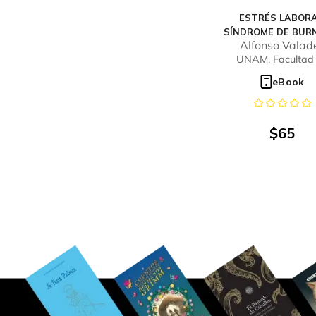
ESTRÉS LABORA
SÍNDROME DE BUR
Alfonso Valad
ESTRATEGIAS 
Ramírez
UNAM, Facultad
AFRONTAMIENTO
Estudios Superio
DOCENTES
eBook
Iztacala
UNIVERSITARI
$
65