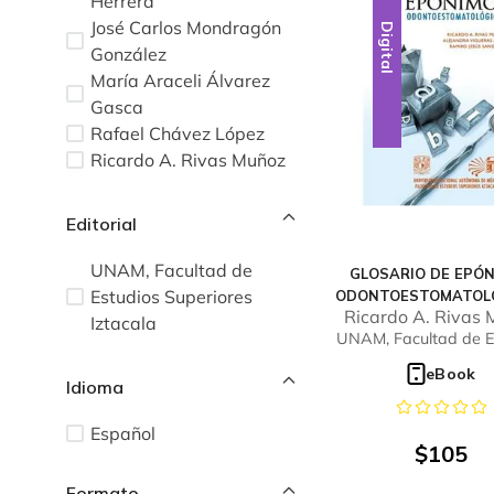
Herrera
José Carlos Mondragón
Digital
González
María Araceli Álvarez
Gasca
Rafael Chávez López
Ricardo A. Rivas Muñoz
Editorial
UNAM, Facultad de
GLOSARIO DE EPÓ
Estudios Superiores
ODONTOESTOMATOL
Ricardo A. Rivas
Iztacala
UNAM, Facultad de E
Superiores Iztac
eBook
Idioma
Español
$
105