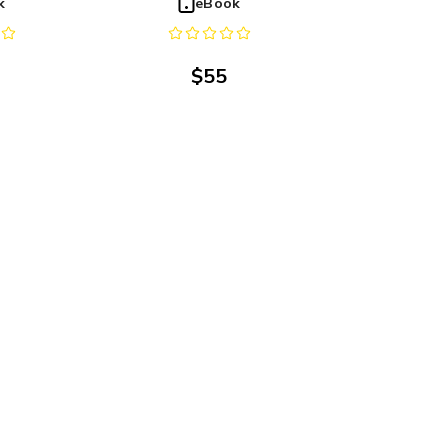
k
eBook
a
Iztacala
$
55