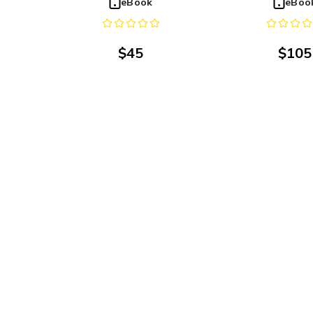
eBook
eBoo
Iztacala
Iztacal
$
45
$
105