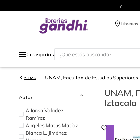
s en el que acumulas puntos en cada compra.
Librerías
¿Qué estás buscando?
Categorías
UNAM, Facultad de Estudios Superiores 
ATRÁS
UNAM, Fa
Autor
Iztacala
Alfonso Valadez
Ramírez
Ángeles Matus Matíaz
Blanca L. Jiménez