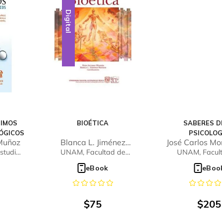
Digital
NIMOS
BIOÉTICA
SABERES D
ÓGICOS
PSICOLOG
 Muñoz
Blanca L. Jiménez
José Carlos M
Herrera
Gonzál
studios
UNAM, Facultad de
UNAM, Facul
ala
Estudios Superiores
Estudios Supe
eBook
eBoo
Iztacala
Iztacal
$
75
$
205