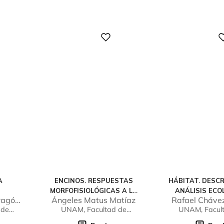
Digital
Digital
A
ENCINOS. RESPUESTAS
HÁBITAT. DESCR
MORFOFISIOLÓGICAS A LA
ANÁLISIS ECO
ragón
Ángeles Matus Matíaz
Rafael Cháve
SEQUÍA
 de
UNAM, Facultad de
UNAM, Facul
res
Estudios Superiores
Estudios Supe