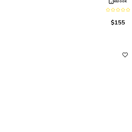
eBook
Iztacala
$
155
Digital