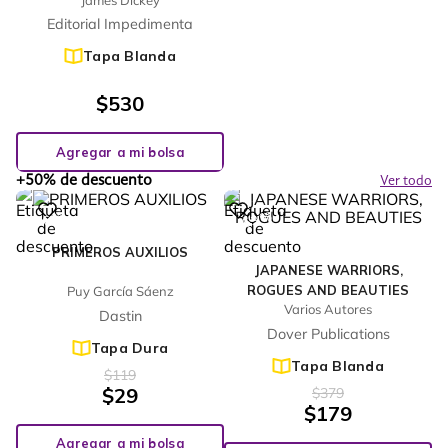
Editorial Impedimenta
Tapa Blanda
$
530
Agregar a mi bolsa
+50% de descuento
Ver todo
%
%
76
53
-
-
PRIMEROS AUXILIOS
JAPANESE WARRIORS,
ROGUES AND BEAUTIES
Puy García Sáenz
Varios Autores
Dastin
Dover Publications
Tapa Dura
Tapa Blanda
$
119
$
29
$
379
$
179
Agregar a mi bolsa