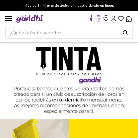
Envíos a todo el mundo, para más información da click
aquí
.
¿Qué estás buscando?