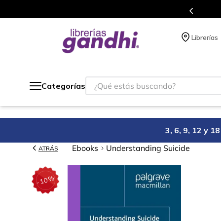
s en el que acumulas puntos en cada compra.
Librerías
¿Qué estás buscando?
Categorías
3, 6, 9, 12 y 
Ebooks
Understanding Suicide
ATRÁS
%
10
-