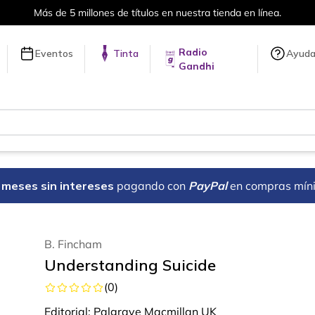
Más de 5 millones de títulos en nuestra tienda en línea.
Radio
Eventos
Tinta
Ayud
Gandhi
18 meses sin intereses
pagando con
PayPal
en compras mín
B. Fincham
Understanding Suicide
(
0
)
Editorial:
Palgrave Macmillan UK