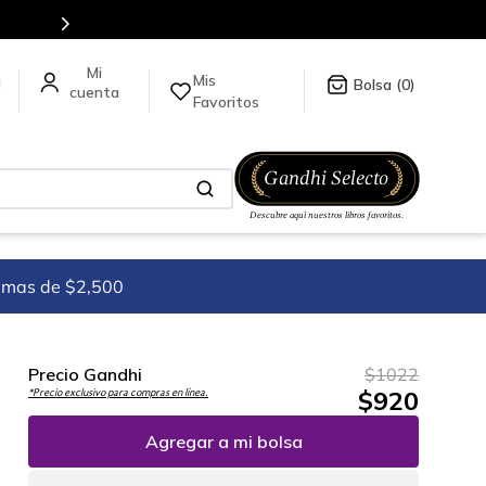
Mis
a
0
Favoritos
imas de $2,500
Precio Gandhi
$
1022
$
920
*Precio exclusivo para compras en línea.
Agregar a mi bolsa