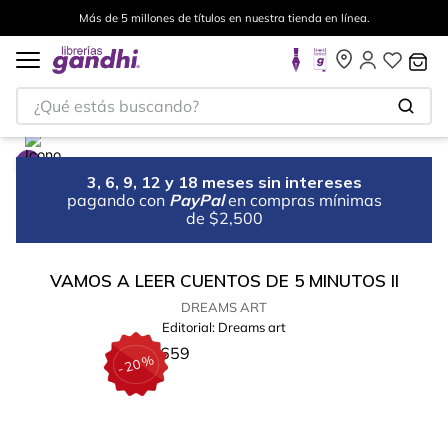
Más de 5 millones de títulos en nuestra tienda en línea.
¿Qué estás buscando?
3, 6, 9, 12 y 18 meses sin intereses
pagando con
PayPal
en compras mínimas
de $2,500
VAMOS A LEER CUENTOS DE 5 MINUTOS II
DREAMS ART
Editorial:
Dreams art
%
20
-