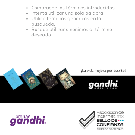
Compruebe los términos introducidos.
Intenta utilizar una sola palabra.
Utilice términos genéricos en la
búsqueda.
Busque utilizar sinónimos al término
deseado.