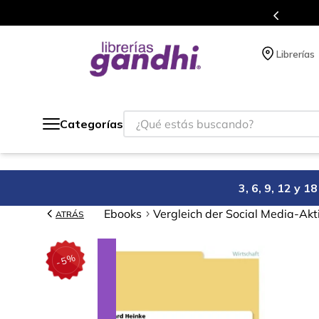
s en el que acumulas puntos en cada compra.
Librerías
¿Qué estás buscando?
Categorías
3, 6, 9, 12 y 
Ebooks
Vergleich der Social Media-Akt
ATRÁS
%
5
-