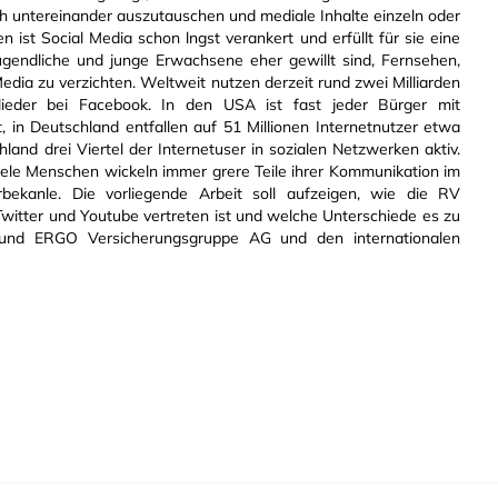
ch untereinander auszutauschen und mediale Inhalte einzeln oder
 ist Social Media schon lngst verankert und erfüllt für sie eine
Jugendliche und junge Erwachsene eher gewillt sind, Fernsehen,
edia zu verzichten. Weltweit nutzen derzeit rund zwei Milliarden
lieder bei Facebook. In den USA ist fast jeder Bürger mit
 in Deutschland entfallen auf 51 Millionen Internetnutzer etwa
land drei Viertel der Internetuser in sozialen Netzwerken aktiv.
iele Menschen wickeln immer grere Teile ihrer Kommunikation im
kanle. Die vorliegende Arbeit soll aufzeigen, wie die RV
witter und Youtube vertreten ist und welche Unterschiede es zu
 und ERGO Versicherungsgruppe AG und den internationalen