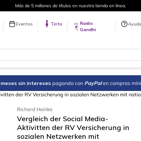
Más de 5 millones de títulos en nuestra tienda en línea.
Radio
Eventos
Tinta
Ayud
Gandhi
18 meses sin intereses
pagando con
PayPal
en compras mín
ivitten der RV Versicherung in sozialen Netzwerken mit nat
Richard Heinke
Vergleich der Social Media-
Aktivitten der RV Versicherung in
sozialen Netzwerken mit