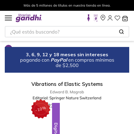
Más de 5 millones de títulos en nuestra tienda en línea.
¿Qué estás buscando?
3, 6, 9, 12 y 18 meses sin intereses
pagando con
PayPal
en compras mínimas
de $2,500
Vibrations of Elastic Systems
Edward B. Magrab
Editorial:
Springer Nature Switzerland
%
10
-
Digital