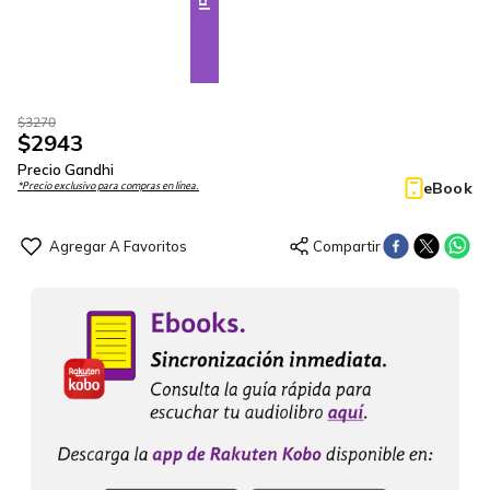
$
3270
$
2943
Precio Gandhi
eBook
*Precio exclusivo para compras en línea.