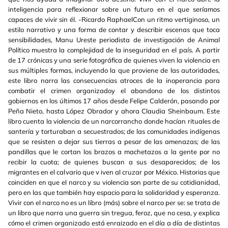
inteligencia para reflexionar sobre un futuro en el que seríamos
capaces de vivir sin él. -Ricardo RaphaelCon un ritmo vertiginoso, un
estilo narrativo y una forma de contar y describir escenas que toca
sensibilidades, Manu Ureste periodista de investigación de Animal
Político muestra la complejidad de la inseguridad en el país. A partir
de 17 crónicas y una serie fotográfica de quienes viven la violencia en
sus múltiples formas, incluyendo la que proviene de las autoridades,
este libro narra las consecuencias atroces de la inoperancia para
combatir el crimen organizadoy el abandono de los distintos
gobiernos en los últimos 17 años desde Felipe Calderón, pasando por
Peña Nieto, hasta López Obrador y ahora Claudia Sheinbaum. Este
libro cuenta la violencia de un narcorrancho donde hacían rituales de
santería y torturaban a secuestrados; de las comunidades indígenas
que se resisten a dejar sus tierras a pesar de las amenazas; de las
pandillas que le cortan los brazos a machetazos a la gente por no
recibir la cuota; de quienes buscan a sus desaparecidos; de los
migrantes en el calvario que v iven al cruzar por México. Historias que
coinciden en que el narco y su violencia son parte de su cotidianidad,
pero en las que también hay espacio para la solidaridad y esperanza.
Vivir con el narco no es un libro (más) sobre el narco per se: se trata de
un libro que narra una guerra sin tregua, feroz, que no cesa, y explica
cómo el crimen organizado está enraizado en el día a día de distintas