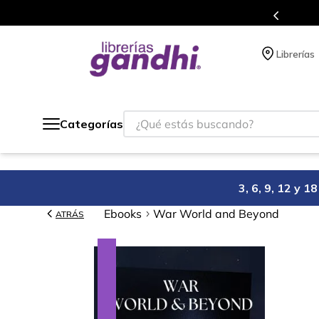
s en el que acumulas puntos en cada compra.
Librerías
¿Qué estás buscando?
Categorías
3, 6, 9, 12 y 
Ebooks
War World and Beyond
ATRÁS