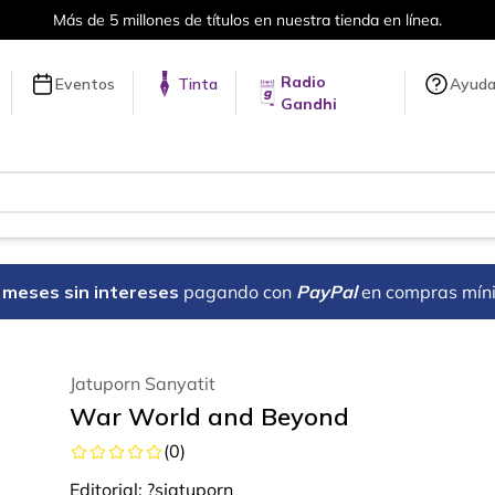
Más de 5 millones de títulos en nuestra tienda en línea.
Radio
Eventos
Tinta
Ayud
Gandhi
18 meses sin intereses
pagando con
PayPal
en compras mín
Jatuporn Sanyatit
War World and Beyond
(
0
)
Editorial:
?sjatuporn