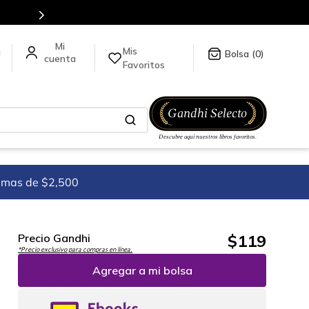
Mis
a
0
Favoritos
imas de $2,500
$
119
Precio Gandhi
*Precio exclusivo para compras en línea.
Agregar a mi bolsa