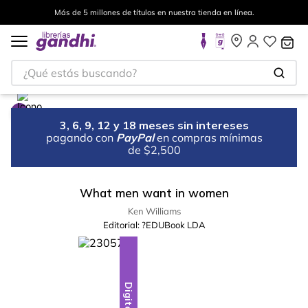
Más de 5 millones de títulos en nuestra tienda en línea.
¿Qué estás buscando?
3, 6, 9, 12 y 18 meses sin intereses
pagando con
PayPal
en compras mínimas
de $2,500
What men want in women
Ken Williams
Editorial:
?EDUBook LDA
Digital