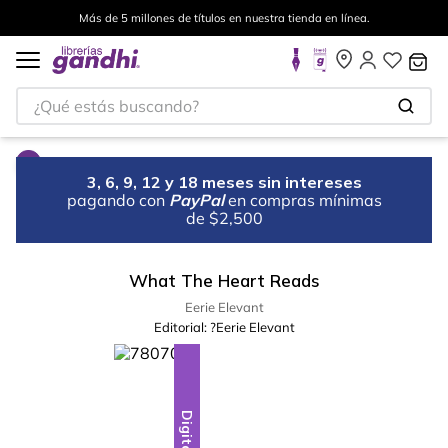
Más de 5 millones de títulos en nuestra tienda en línea.
¿Qué estás buscando?
3, 6, 9, 12 y 18 meses sin intereses
pagando con
PayPal
en compras mínimas
de $2,500
What The Heart Reads
Eerie Elevant
Editorial:
?Eerie Elevant
Digital
Digital