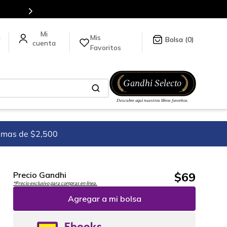
click
aquí
.
Mis
a
0
Favoritos
imas de $2,500
$
69
Precio Gandhi
*Precio exclusivo para compras en línea.
Agregar a mi bolsa