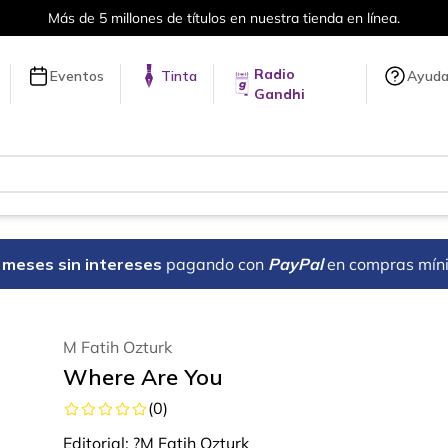
Envíos a todo el mundo, para más información da 
Radio
Eventos
Tinta
Ayud
Gandhi
18 meses sin intereses
pagando con
PayPal
en compras mín
M Fatih Ozturk
Where Are You
(
0
)
Editorial:
?M Fatih Ozturk