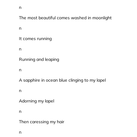
n
The most beautiful comes washed in moonlight
n
It comes running
n
Running and leaping
n
A sapphire in ocean blue clinging to my lapel
n
Adorning my lapel
n
Then caressing my hair
n