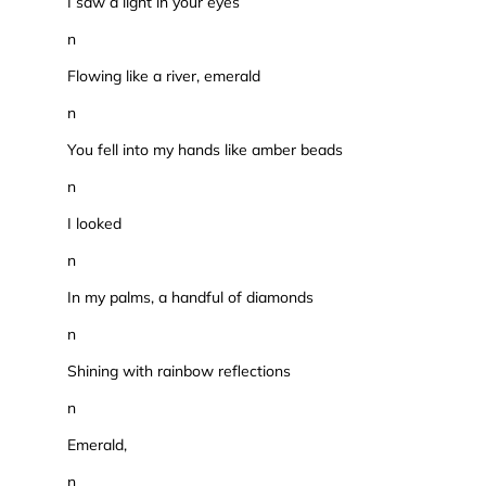
I saw a light in your eyes
n
Flowing like a river, emerald
n
You fell into my hands like amber beads
n
I looked
n
In my palms, a handful of diamonds
n
Shining with rainbow reflections
n
Emerald,
n