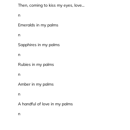
Then, coming to kiss my eyes, love...
n
Emeralds in my palms
n
Sapphires in my palms
n
Rubies in my palms
n
Amber in my palms
n
A handful of love in my palms
n