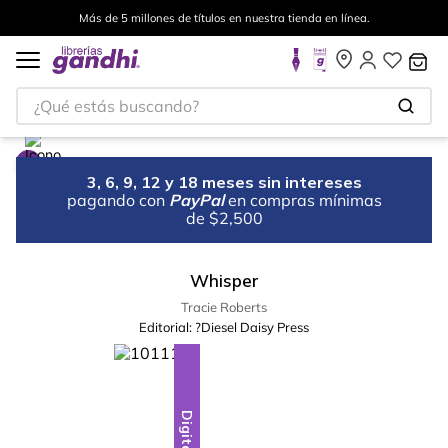
Más de 5 millones de títulos en nuestra tienda en línea.
¿Qué estás buscando?
3, 6, 9, 12 y 18 meses sin intereses
pagando con
PayPal
en compras mínimas
de $2,500
Whisper
Tracie Roberts
Editorial:
?Diesel Daisy Press
Digital