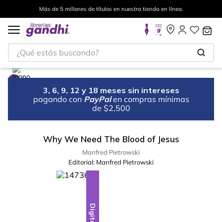
Más de 5 millones de títulos en nuestra tienda en línea.
¿Qué estás buscando?
3, 6, 9, 12 y 18 meses sin intereses
pagando con
PayPal
en compras mínimas
de $2,500
Why We Need The Blood of Jesus
Manfred Pietrowski
Editorial:
Manfred Pietrowski
Digital