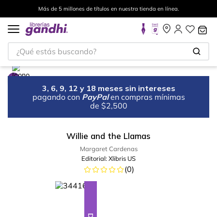
Más de 5 millones de títulos en nuestra tienda en línea.
¿Qué estás buscando?
3, 6, 9, 12 y 18 meses sin intereses
pagando con
PayPal
en compras mínimas
de $2,500
Willie and the Llamas
Margaret Cardenas
Editorial:
Xlibris US
(
0
)