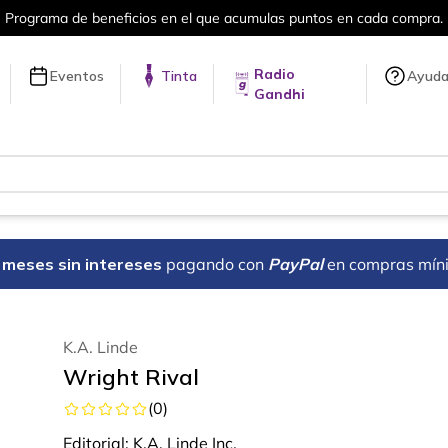
puntos en cada compra.
Más de 5 millon
Radio
Eventos
Tinta
Ayud
Gandhi
18 meses sin intereses
pagando con
PayPal
en compras mín
K.A. Linde
Wright Rival
(
0
)
Editorial:
K.A. Linde Inc.