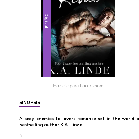
Digital
Haz clic para hacer zoom
SINOPSIS
A sexy enemies-to-lovers romance set in the world 
bestselling author K.A. Linde…
n