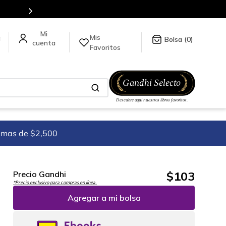
es de títulos en nuestra tienda en línea.
Mis
a
0
Favoritos
imas de $2,500
$
103
Precio Gandhi
*Precio exclusivo para compras en línea.
Agregar a mi bolsa