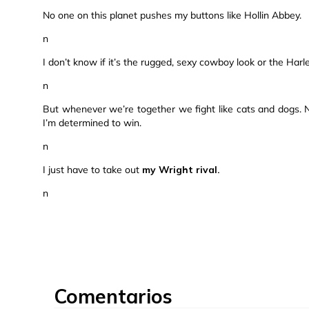
No one on this planet pushes my buttons like Hollin Abbey.
n
I don’t know if it’s the rugged, sexy cowboy look or the Har
n
But whenever we’re together we fight like cats and dogs. N
I’m determined to win.
n
I just have to take out
my Wright rival.
n
Comentarios