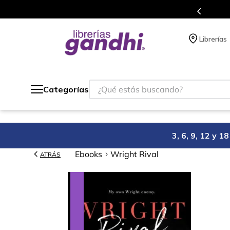
Programa de beneficios en el que acumulas 
Librerías
¿Qué estás buscando?
Categorías
3, 6, 9, 12 y 
Ebooks
Wright Rival
ATRÁS