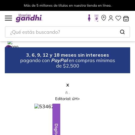
Más de 5 millones de títulos en nuestra tienda en línea.
¿Qué estás buscando?
3, 6, 9, 12 y 18 meses sin intereses
pagando con
PayPal
en compras mínimas
de $2,500
x
ñ .
Editorial:
úH>
Digital