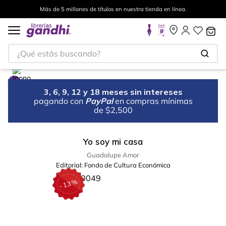
Más de 5 millones de títulos en nuestra tienda en línea.
¿Qué estás buscando?
3, 6, 9, 12 y 18 meses sin intereses
pagando con
PayPal
en compras mínimas
de $2,500
Yo soy mi casa
Guadalupe Amor
Editorial:
Fondo de Cultura Económica
%
13
-