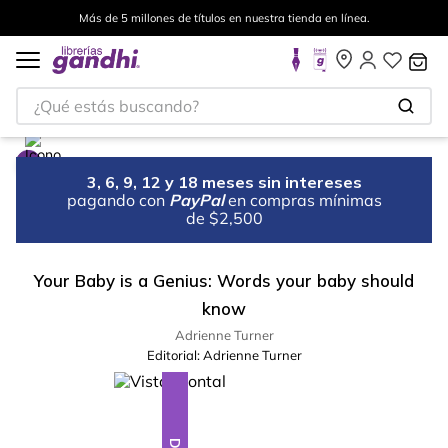
Más de 5 millones de títulos en nuestra tienda en línea.
¿Qué estás buscando?
3, 6, 9, 12 y 18 meses sin intereses
pagando con
PayPal
en compras mínimas
de $2,500
Your Baby is a Genius: Words your baby should
know
Adrienne Turner
Editorial:
Adrienne Turner