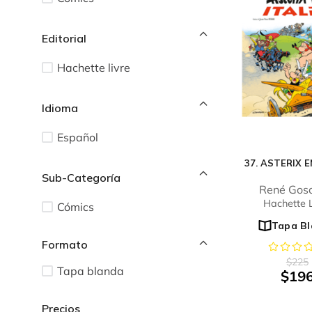
Editorial
Hachette livre
Idioma
Español
37. ASTERIX E
Sub-Categoría
René Gosc
Hachette L
Cómics
Tapa B
$
225
Tapa blanda
$
19