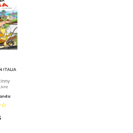
N ITALIA
inny
ivre
landa
6