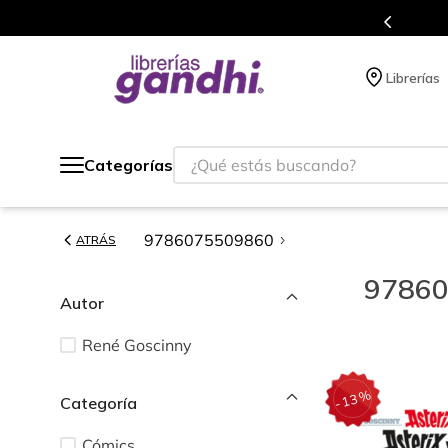
s en el que acumulas puntos en cada compra.
Librerías
¿Qué estás buscando?
Categorías
9786075509860
ATRÁS
9786
Autor
René Goscinny
%
13
Categoría
-
Cómics