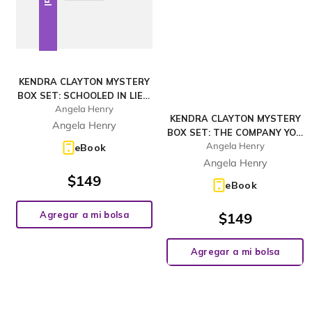
KENDRA CLAYTON MYSTERY
BOX SET: SCHOOLED IN LIES,
Angela Henry
SLY, SLICK & WICKED, DOING
KENDRA CLAYTON MYSTERY
IT TO DEATH
Angela Henry
BOX SET: THE COMPANY YOU
Angela Henry
KEEP, TANGLED ROOTS,
eBook
DIVAS LAST CURTAIN CALL
Angela Henry
$
149
eBook
Agregar a mi bolsa
$
149
Agregar a mi bolsa