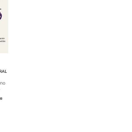
RAL
ano
s
a