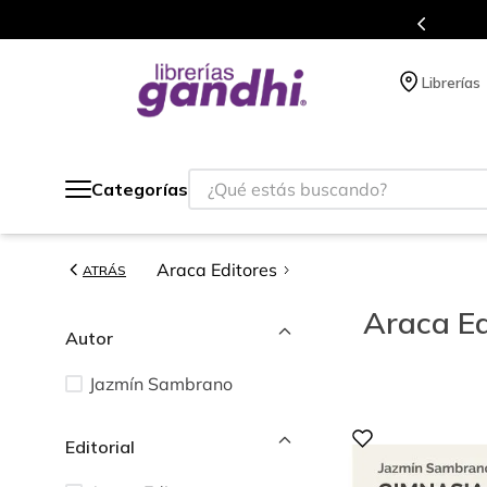
s en el que acumulas puntos en cada compra.
Librerías
¿Qué estás buscando?
Categorías
Araca Editores
ATRÁS
Araca Ed
Autor
Jazmín Sambrano
Editorial