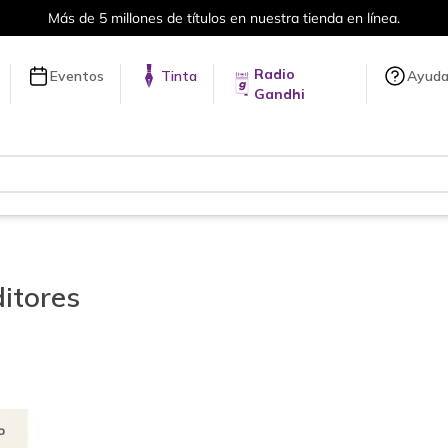
Más de 5 millones de títulos en nuestra tienda en línea.
Radio
Eventos
Tinta
Ayud
Gandhi
itores