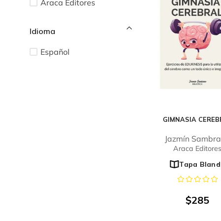
Araca Editores
Idioma
Español
GIMNASIA CEREB
Jazmín Sambr
Araca Editore
Tapa Bland
$
285