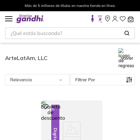
Más de 5 millones de títulos en nuestra tienda en línea.
¿Qué estás buscando?
ArteLatAm, LLC
Volver
Relevancia
Filtrar
%
5
-
Digital