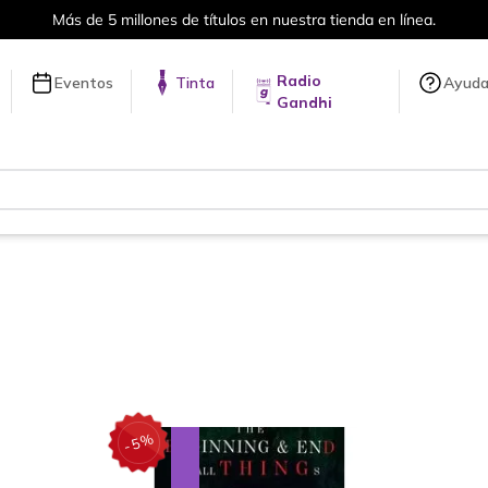
Más de 5 millones de títulos en nuestra tienda en línea.
Radio
Eventos
Tinta
Ayud
Gandhi
%
5
-