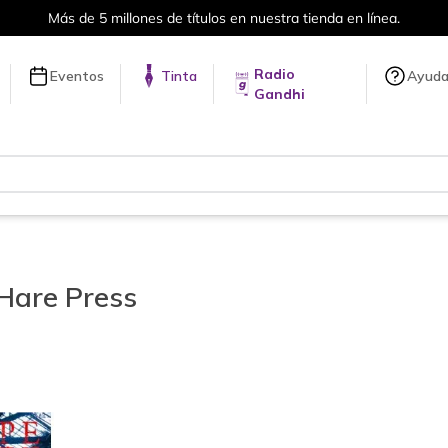
Más de 5 millones de títulos en nuestra tienda en línea.
Radio
Eventos
Tinta
Ayud
Gandhi
Hare Press