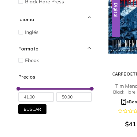
Black Hare Press
Digital
Idioma
Inglés
Ebook
CARPE DET
Tim Men
Black Hare 
eBo
BUSCAR
$
41