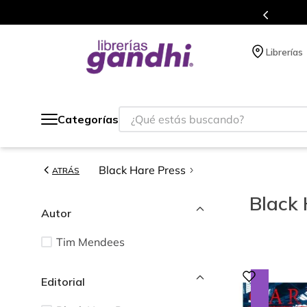
s en el que acumulas puntos en cada compra.
Librerías
¿Qué estás buscando?
Categorías
Black Hare Press
ATRÁS
Black 
Autor
Tim Mendees
Editorial