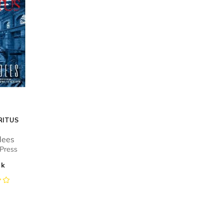
RITUS
dees
Press
ok