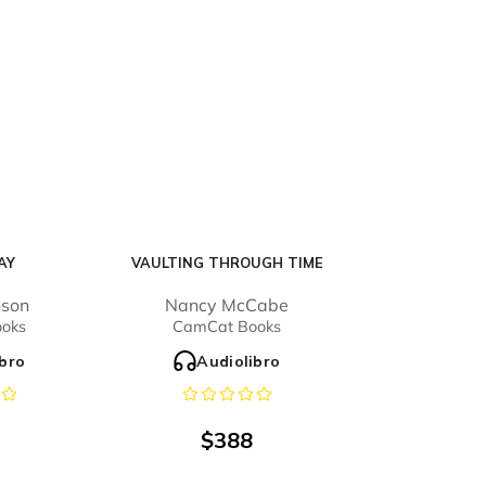
AY
VAULTING THROUGH TIME
nson
Nancy McCabe
oks
CamCat Books
ibro
Audiolibro
$
388