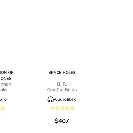
ION OF
SPACE HOLES
JONES
annon
B. R.
oks
CamCat Books
ibro
Audiolibro
$
407