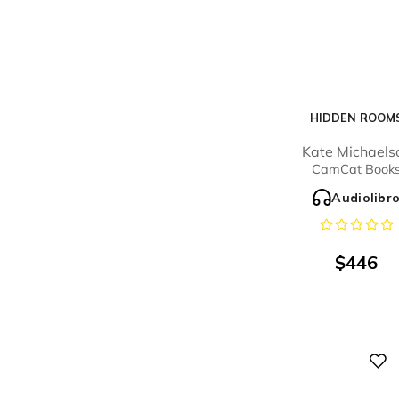
HIDDEN ROOM
Kate Michaels
CamCat Book
Audiolibr
$
446
Digital