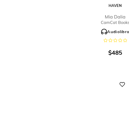
HAVEN
Mia Dalia
CamCat Book
Audiolibr
$
485
Digital