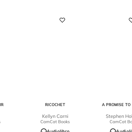
Digital
Digital
IR
RICOCHET
A PROMISE TO 
Kellyn Carni
Stephen Ho
s
CamCat Books
CamCat Bo
o
Audiolibro
Audiol