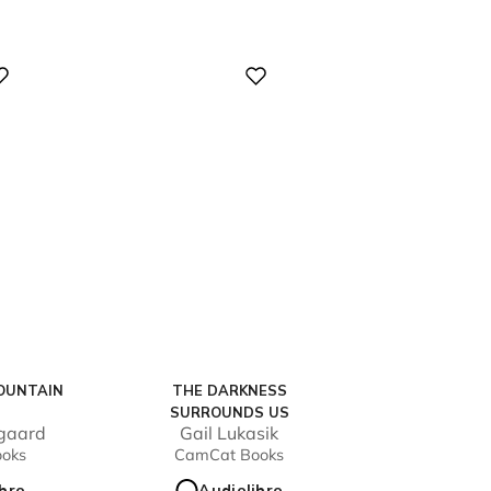
Digital
OUNTAIN
THE DARKNESS
SURROUNDS US
gaard
Gail Lukasik
oks
CamCat Books
ibro
Audiolibro