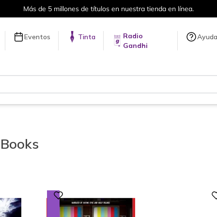
Envíos a todo el mundo, para más información da click
aquí
.
Radio
Eventos
Tinta
Ayud
Gandhi
Books
Digital