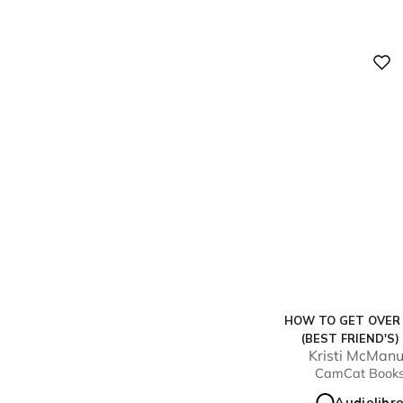
Digital
HOW TO GET OVER
(BEST FRIEND'S)
Kristi McMan
CamCat Book
Audiolibr