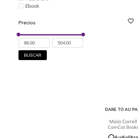
Ebook
Digital
BUSCAR
DARE TO AU PA
Maia Correll
CamCat Book
Audiolibr