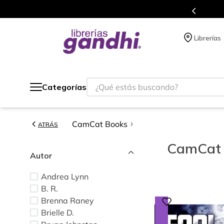
s de títulos en nuestra tienda en línea.
Librerías
¿Qué estás buscando?
Categorías
CamCat Books
ATRÁS
CamCat 
Autor
Andrea Lynn
B. R.
Brenna Raney
Brielle D.