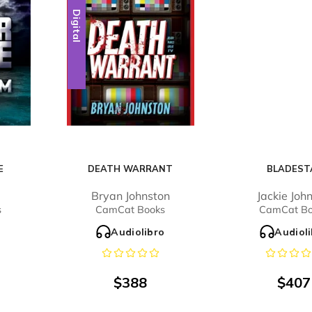
Digital
E
DEATH WARRANT
BLADEST
Bryan Johnston
Jackie Joh
s
CamCat Books
CamCat Bo
o
Audiolibro
Audiol
$
388
$
407