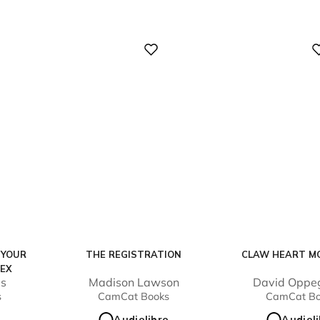
Digital
Digital
 YOUR
THE REGISTRATION
CLAW HEART M
 EX
us
Madison Lawson
David Oppe
s
CamCat Books
CamCat Bo
o
Audiolibro
Audiol