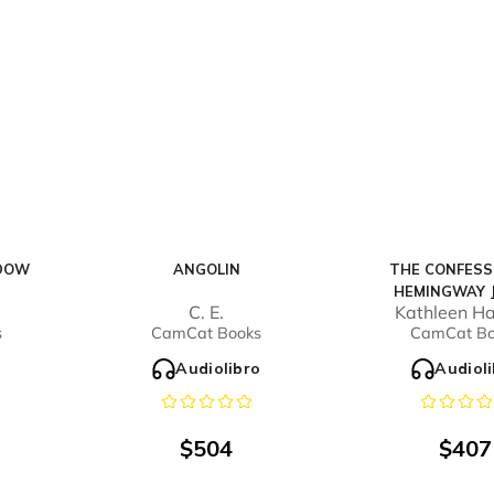
DOW
ANGOLIN
THE CONFESS
HEMINGWAY 
C. E.
Kathleen H
s
CamCat Books
CamCat Bo
o
Audiolibro
Audiol
$
504
$
407