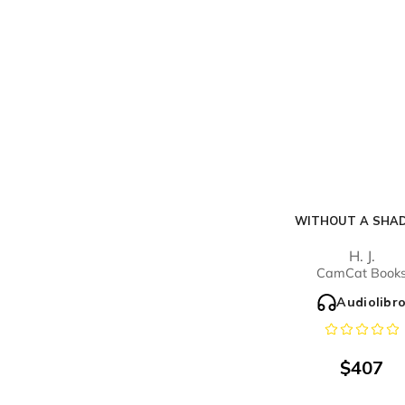
WITHOUT A SHA
H. J.
CamCat Book
Audiolibr
$
407