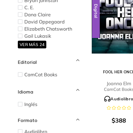
Bryan Johnston
Digital
C. E.
Dana Claire
David Oppegaard
Elizabeth Chatsworth
Gail Lukasik
VER MÁS 24
Editorial
FOOL HER ONC
CamCat Books
Joanna Elm
CamCat Book
Idioma
Audiolibr
Inglés
$
388
Audiolibro