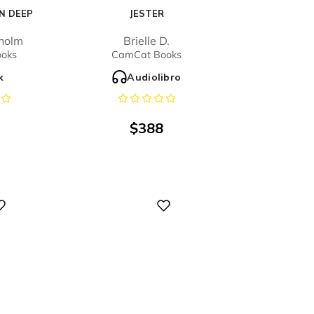
N DEEP
JESTER
holm
Brielle D.
oks
CamCat Books
k
Audiolibro
$
388
Digital