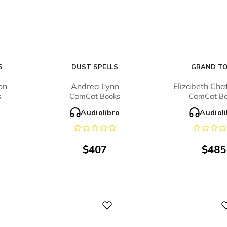
S
DUST SPELLS
GRAND T
on
Andrea Lynn
Elizabeth Cha
s
CamCat Books
CamCat Bo
o
Audiolibro
Audiol
$
407
$
485
Digital
Digital