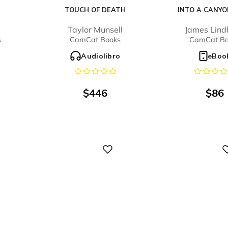
TOUCH OF DEATH
INTO A CANYO
Taylor Munsell
James Lind
s
CamCat Books
CamCat Bo
o
Audiolibro
eBoo
$
446
$
86
Digital
Digital