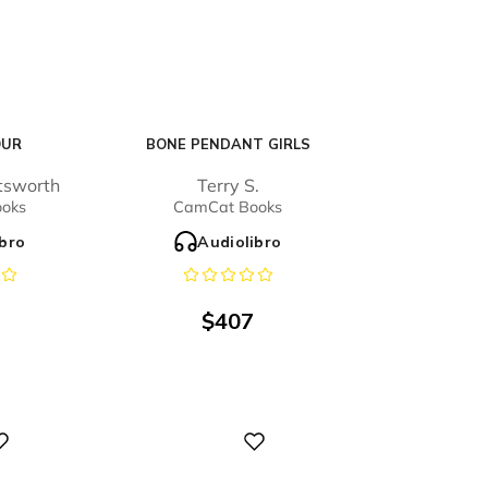
OUR
BONE PENDANT GIRLS
tsworth
Terry S.
oks
CamCat Books
ibro
Audiolibro
$
407
Digital