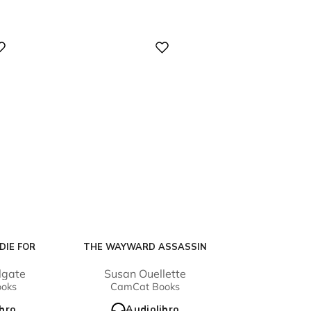
Digital
DIE FOR
THE WAYWARD ASSASSIN
lgate
Susan Ouellette
oks
CamCat Books
ibro
Audiolibro