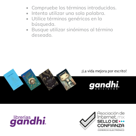
Compruebe los términos introducidos.
Intenta utilizar una sola palabra.
Utilice términos genéricos en la
búsqueda.
Busque utilizar sinónimos al término
deseado.