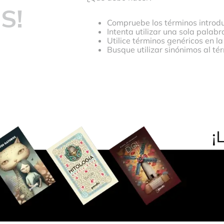
S!
Compruebe los términos introdu
Intenta utilizar una sola palabr
Utilice términos genéricos en l
Busque utilizar sinónimos al t