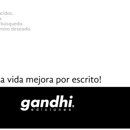
cidos.
a.
a búsqueda.
érmino deseado.