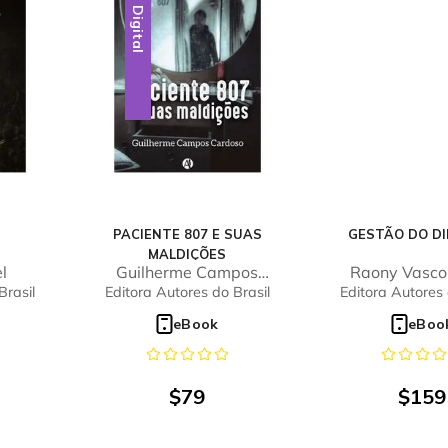
Digital
PACIENTE 807 E SUAS
GESTÃO DO DI
MALDIÇÕES
l
Guilherme Campos
Raony Vasco
Cardoso
Brasil
Editora Autores do Brasil
Editora Autores 
eBook
eBoo
$
79
$
159