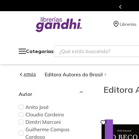
s en el que acumulas puntos en cada compra.
Librerías
¿Qué estás buscando?
Categorías
Editora Autores do Brasil
ATRÁS
Editora 
Autor
Anito José
Claudio Cordeiro
Dimitri Marconi
Guilherme Campos
Cardoso