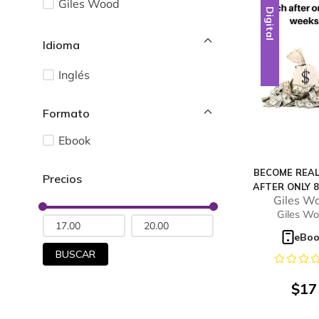
Giles Wood
Digital
Idioma
Inglés
Ebook
BECOME REAL
AFTER ONLY 
Giles W
Giles W
eBo
BUSCAR
$
17