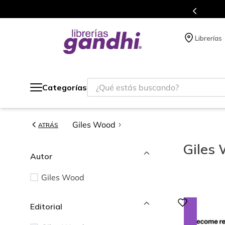
s en el que acumulas puntos en cada compra.
Librerías
¿Qué estás buscando?
Categorías
Giles Wood
ATRÁS
Giles
Autor
Giles Wood
Editorial