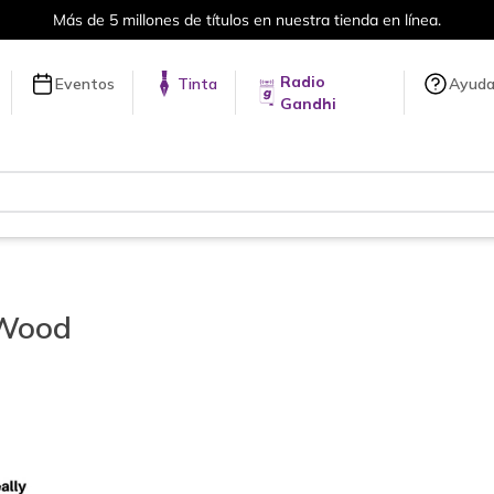
Más de 5 millones de títulos en nuestra tienda en línea.
Radio
Eventos
Tinta
Ayud
Gandhi
 Wood