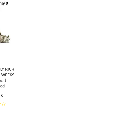
LY RICH
8 WEEKS
ood
ood
ok