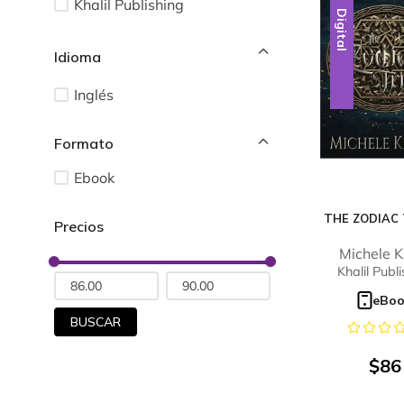
Khalil Publishing
Digital
Idioma
Inglés
Ebook
THE ZODIAC 
Michele K
Khalil Publ
eBo
BUSCAR
$
86