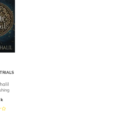
TRIALS
halil
ishing
ok