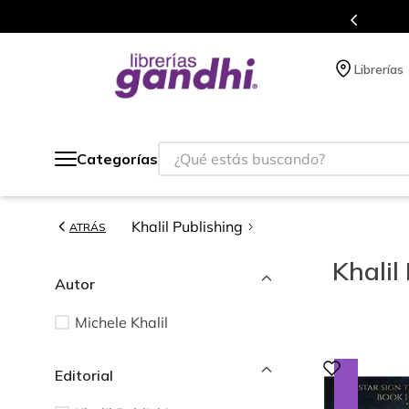
s en el que acumulas puntos en cada compra.
Librerías
¿Qué estás buscando?
Categorías
Khalil Publishing
ATRÁS
Khalil
Autor
Michele Khalil
Editorial