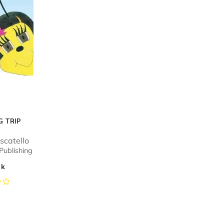
G TRIP
scatello
Publishing
ok