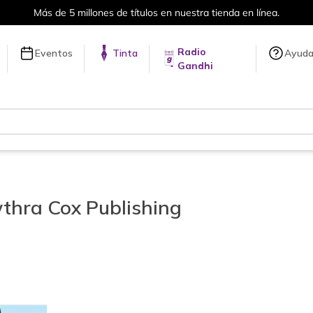
Más de 5 millones de títulos en nuestra tienda en línea.
Radio
Eventos
Tinta
Ayud
Gandhi
thra Cox Publishing