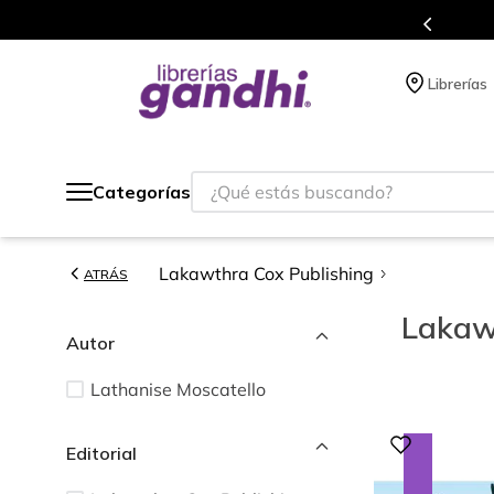
s en el que acumulas puntos en cada compra.
Librerías
¿Qué estás buscando?
Categorías
Lakawthra Cox Publishing
ATRÁS
Lakaw
Autor
Lathanise Moscatello
Editorial