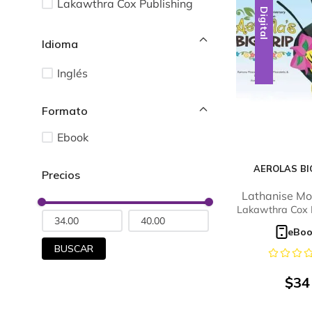
Lakawthra Cox Publishing
Digital
Idioma
Inglés
Ebook
AEROLAS BI
Lathanise Mo
Lakawthra Cox 
eBo
BUSCAR
$
34