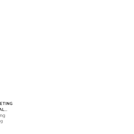
KETING
AL
ing
ng
o