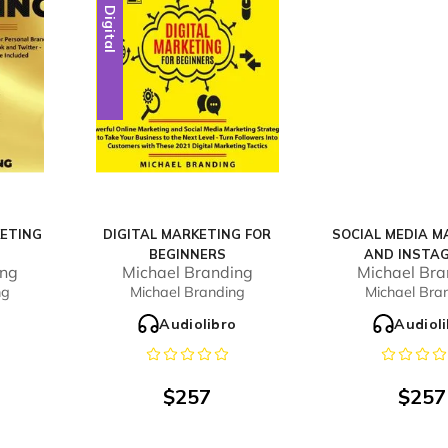
Digital
KETING
DIGITAL MARKETING FOR
SOCIAL MEDIA M
BEGINNERS
AND INSTA
ing
Michael Branding
Michael Bra
MARKETI
ng
Michael Branding
Michael Bra
o
Audiolibro
Audiol
$
257
$
257