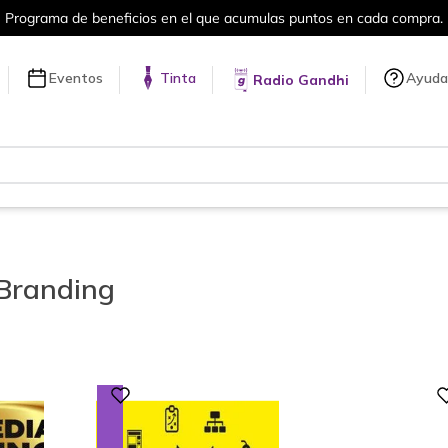
puntos en cada compra.
Más de 5 millon
Eventos
Tinta
Ayuda
Radio Gandhi
 Branding
Digital