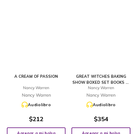
A CREAM OF PASSION
GREAT WITCHES BAKING
SHOW BOXED SET BOOKS 4-
Nancy Warren
Nancy Warren
6 (INCLUDES BONUS
NOVELLA)
Nancy Warren
Nancy Warren
Audiolibro
Audiolibro
$
212
$
354
Agregar a mi bolsa
Agregar a mi bolsa