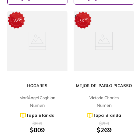
%
%
10
10
-
-
HOGARES
MEJOR DE: PABLO PICASSO
MaríÁngel Coghlan
Victoria Charles
Numen
Numen
Tapa Blanda
Tapa Blanda
$
899
$
299
$
809
$
269