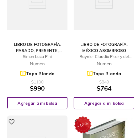
LIBRO DE FOTOGRAFÍA:
LIBRO DE FOTOGRAFÍA:
PASADO, PRESENTE,
MÉXICO ASOMBROSO
Simon Luca Pini
Raynier Claudio Picar y del
FUTURO: AUTOMOBILI
Prado
LAMBORGHINI
Numen
Numen
Tapa Blanda
Tapa Blanda
$
1100
$
849
$
990
$
764
Agregar a mi bolsa
Agregar a mi bolsa
%
10
-