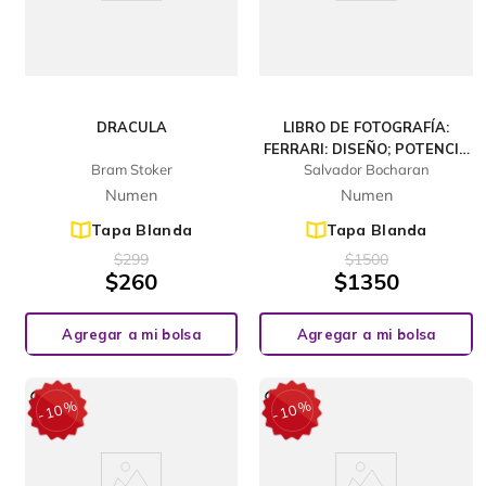
DRACULA
LIBRO DE FOTOGRAFÍA:
FERRARI: DISEÑO; POTENCIA
Bram Stoker
Salvador Bocharan
Y VELOCIDAD
Numen
Numen
Tapa Blanda
Tapa Blanda
$
299
$
1500
$
260
$
1350
Agregar a mi bolsa
Agregar a mi bolsa
%
%
10
10
-
-