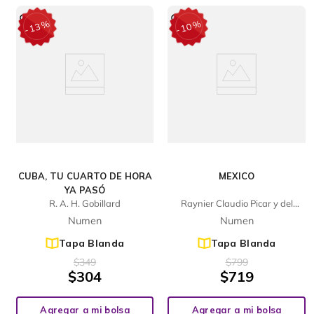
%
%
13
10
-
-
CUBA, TU CUARTO DE HORA
MEXICO
YA PASÓ
R. A. H. Gobillard
Raynier Claudio Picar y del
Prado
Numen
Numen
Tapa Blanda
Tapa Blanda
$
349
$
799
$
304
$
719
Agregar a mi bolsa
Agregar a mi bolsa