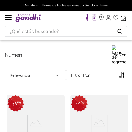
a en línea.
Envíos a todo el mundo, para más información 
¿Qué estás buscando?
Numen
Volver
Relevancia
Filtrar
%
%
13
10
-
-