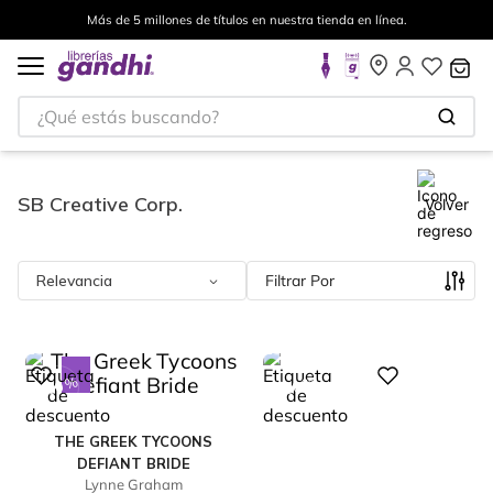
Más de 5 millones de títulos en nuestra tienda en línea.
¿Qué estás buscando?
SB Creative Corp.
Volver
Relevancia
Filtrar
%
%
Digital
10
10
-
-
THE GREEK TYCOONS
Digital
DEFIANT BRIDE
Lynne Graham