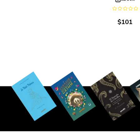
$
101