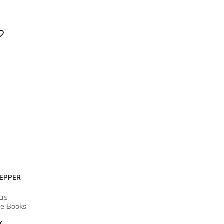
EPPER
as
ge Books
k