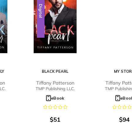
Digital
LY
BLACK PEARL
MY STO
son
Tiffany Patterson
Tiffany Pat
LC.
TMP Publishing LLC.
TMP Publishin
eBook
eBoo
$
51
$
94