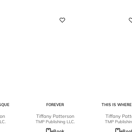
Digital
Digital
SQUE
FOREVER
THIS IS WHERE
son
Tiffany Patterson
Tiffany Pat
LC.
TMP Publishing LLC.
TMP Publishin
eBook
eBoo