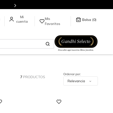
Más de 5 millones de títulos en nuestra
Mis
a
0
Favoritos
7
PRODUCTOS
Relevancia
Digital