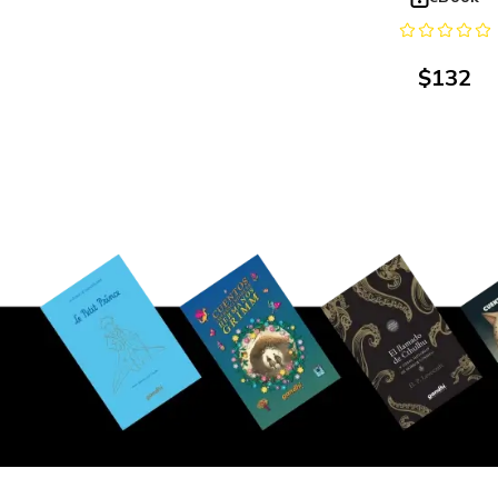
$
132