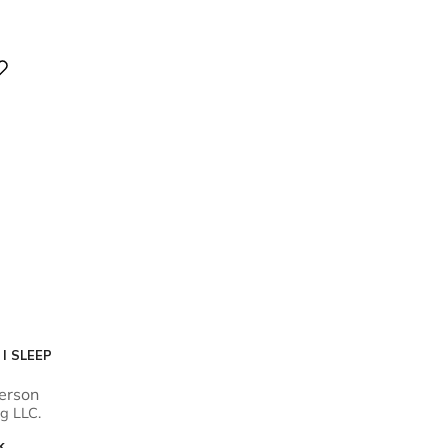
 I SLEEP
terson
g LLC.
k