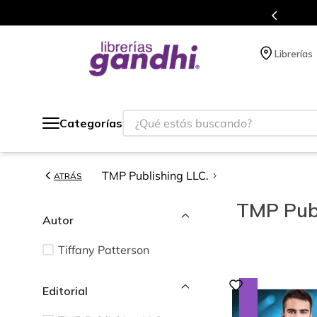
gratis siempre a todo México.
Librerías
¿Qué estás buscando?
Categorías
TMP Publishing LLC.
ATRÁS
TMP Publ
Autor
Tiffany Patterson
Editorial