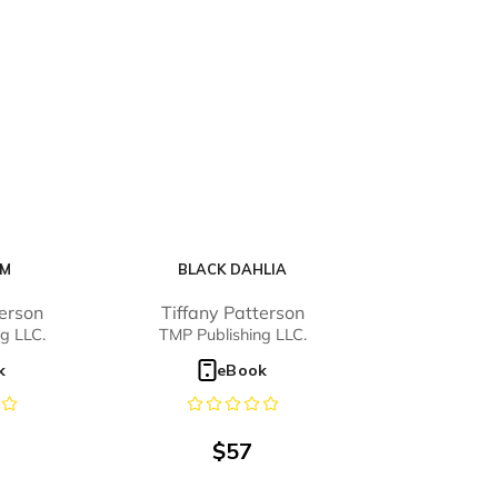
RM
BLACK DAHLIA
terson
Tiffany Patterson
g LLC.
TMP Publishing LLC.
k
eBook
$
57