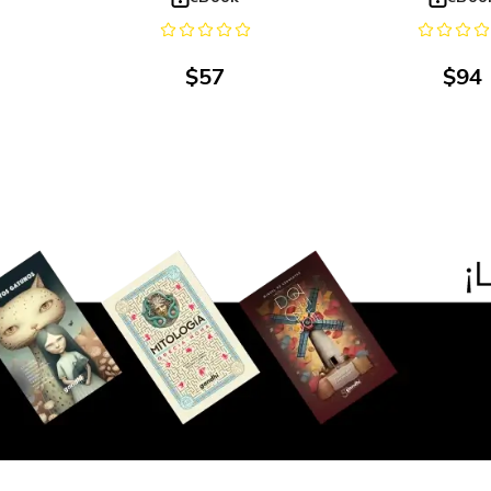
$
57
$
94