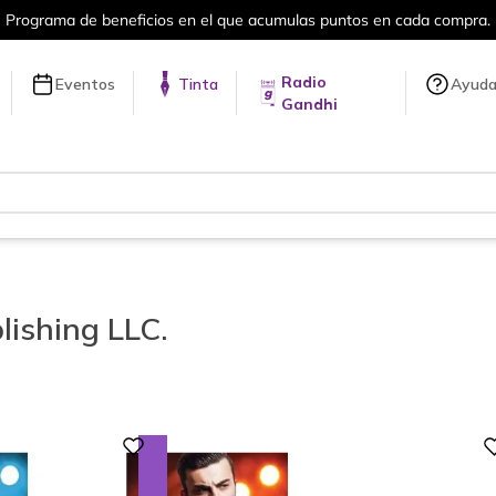
Programa de beneficios en el que acumulas puntos en cada compra.
Radio
Eventos
Tinta
Ayud
Gandhi
ishing LLC.
Digital